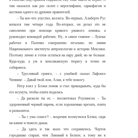
там оказался как раз склеп с иероглифами, саркофагом и
костями одного из древних правителей.
– Ты кое-что упустил, коллега. Во-первых, Альберто Рус
копался там четыре года. Во-вторых, он делал это не
самолично при помощи кривого ржавого ломика, а
руководил командой рабочих. Ну, и самое главное – Луилье
работал в Паленке совершенно легально, по линии
Национального института антропологии и истории Мексики.
Поэтому лично я готов остаться на пару дней, но не больше.
Куда-куда, а уж в мексиканскую тюрягу я точно не
собираюсь.
– Трусливый гринго, – с улыбкой сказал Лафонсо
Ченнинг. – Давай твой лом, Алан, я тебе помогу.
Негр взял у Блэки ломик и стал прикидывать, куда бы
его всунуть, чтобы плита подалась.
– Да расколи ты ее, – посоветовал Роулинсон. – Ты
здоровенный черный парень, если хорошенько врезать, плита
и развалится.
– Ты с ума сошел?! – искренне возмутился Блэки, сидя
на камне и тяжело дыша.
– Да здесь и так мало что сохранилось. Чертов
городишко старше, чем Ламанай в Белизе, к тому же я