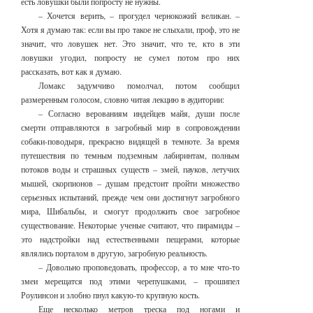
есть ловушки были попросту не нужны.
– Хочется верить, – прогудел чернокожий великан. –
Хотя я думаю так: если вы про такое не слыхали, проф, это не
значит, что ловушек нет. Это значит, что те, кто в эти
ловушки угодил, попросту не сумел потом про них
рассказать, вот как я думаю.
Ломакс задумчиво помолчал, потом сообщил
размеренным голосом, словно читая лекцию в аудитории:
– Согласно верованиям индейцев майя, души после
смерти отправляются в загробный мир в сопровождении
собаки-поводыря, прекрасно видящей в темноте. За время
путешествия по темным подземным лабиринтам, полным
потоков воды и страшных существ – змей, пауков, летучих
мышей, скорпионов – душам предстоит пройти множество
серьезных испытаний, прежде чем они достигнут загробного
мира, Шибальбы, и смогут продолжить свое загробное
существование. Некоторые ученые считают, что пирамиды –
это надстройки над естественными пещерами, которые
являлись порталом в другую, загробную реальность.
– Довольно проповедовать, профессор, а то мне что-то
змеи мерещатся под этими черепушками, – прошипел
Роулинсон и злобно пнул какую-то крупную кость.
Еще несколько метров треска под ногами и