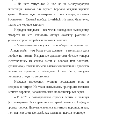
– Да чего тянуть-то! У нас же не международная
экспедиция, которая для музеев бережно каждый черепок
хранит. Нужно ведь посмотреть, что там внутри, – сказал
Роулинсон. – Снимай пробку, tovarishch. Не тяни. Чувствую,
нам за это хорошо заплатят.
Нефедов огляделся – все члены экспедиции выжидающе
смотрели на него. Виновато кивнув Ломаксу, русский с
усилием сорвал скарабея и положил на плиту.
– Металлическая фигурка… – пробормотал профессор.
– А ведь майя – тем более столь древние – с металлами дела
вообще не имели. Найденные археологами боевые топоры
изготовлялись из сплава меди с оловом или золотом,
купленного у южных племен, а наконечники копий и дротиков
делали из кремния и обсидиана. Стало быть, фигурка
появилась откуда-то со стороны…
Нефедов перевернул кувшин горлышком вниз и
осторожно потряс. На ткань высыпалась пригоршня мелкого
черного порошка, напоминающего молотый черный перец.
– И все?! – разочарованно спросил Леттич и щелкнул
фотоаппаратом. Зажмурившись от яркой вспышки, Нефедов
громко чихнул. Движение воздуха взметнуло порошок вверх,
и он повис в свете фонарей, как давешняя пыль в коридоре.