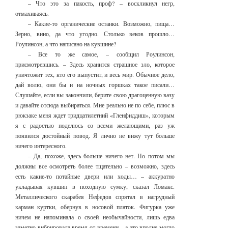
– Что это за пакость, проф? – воскликнул негр,
отмахиваясь.
– Какие-то органические останки. Возможно, пища…
Зерно, вино, да что угодно. Столько веков прошло…
Роулинсон, а что написано на кувшине?
– Все то же самое, – сообщил Роулинсон,
присмотревшись. – Здесь хранится страшное зло, которое
уничтожит тех, кто его выпустит, и весь мир. Обычное дело,
дай волю, они бы и на ночных горшках такое писали…
Слушайте, если вы закончили, берите свою драгоценную вазу
и давайте отсюда выбираться. Мне реально не по себе, плюс в
рюкзаке меня ждет тридцатилетний «Гленфиддиш», которым
я с радостью поделюсь со всеми желающими, раз уж
появился достойный повод. Я лично не вижу тут больше
ничего интересного.
– Да, похоже, здесь больше ничего нет. Но потом мы
должны все осмотреть более тщательно – возможно, здесь
есть какие-то потайные двери или ходы… – аккуратно
укладывая кувшин в походную сумку, сказал Ломакс.
Металлического скарабея Нефедов спрятал в нагрудный
карман куртки, обернув в носовой платок. Фигурка уже
ничем не напоминала о своей необычайности, лишь едва
заметно вибрировала время от времени – а это вполне могло