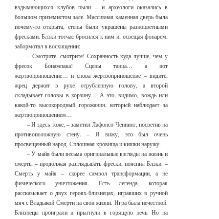
вздымающихся клубов пыли – и археологи оказались в
большом приземистом зале. Массивная каменная дверь была
почему-то открыта, стены были украшены разноцветными
фресками. Блэки тотчас бросился к ним и, освещая фонарем,
забормотал в восхищении:
– Смотрите, смотрите! Сохранность куда лучше, чем у
фресок Бонампака! Сцены танца… а вот
жертвоприношение… и снова жертвоприношение – видите,
жрец держит в руке отрубленную голову, а второй
складывает головы в корзину… А это, видимо, вождь или
какой-то высокородный горожанин, который наблюдает за
жертвоприношением…
– И здесь тоже, – заметил Лафонсо Ченнинг, посветив на
противоположную стену. – Я вижу, это был очень
просвещенный народ. Сплошная кровища и кишки наружу.
– У майя были весьма оригинальные взгляды на жизнь и
смерть, – продолжая разглядывать фрески, пояснил Блэки. –
Смерть у майя – скорее символ трансформации, а не
физического уничтожения. Есть легенда, которая
рассказывает о двух героях-близнецах, игравших в ручной
мяч с Владыкой Смерти на свои жизни. Игра была нечестной.
Близнецы проиграли и прыгнули в горящую печь. Но на