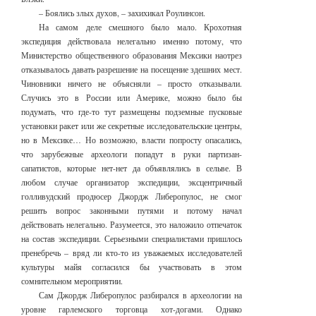
– Боялись злых духов, – захихикал Роулинсон.
На самом деле смешного было мало. Крохотная
экспедиция действовала нелегально именно потому, что
Министерство общественного образования Мексики наотрез
отказывалось давать разрешение на посещение здешних мест.
Чиновники ничего не объясняли – просто отказывали.
Случись это в России или Америке, можно было бы
подумать, что где-то тут размещены подземные пусковые
установки ракет или же секретные исследовательские центры,
но в Мексике… Но возможно, власти попросту опасались,
что зарубежные археологи попадут в руки партизан-
сапатистов, которые нет-нет да объявлялись в сельве. В
любом случае организатор экспедиции, эксцентричный
голливудский продюсер Джордж Либеропулос, не смог
решить вопрос законными путями и потому начал
действовать нелегально. Разумеется, это наложило отпечаток
на состав экспедиции. Серьезными специалистами пришлось
пренебречь – вряд ли кто-то из уважаемых исследователей
культуры майя согласился бы участвовать в этом
сомнительном мероприятии.
Сам Джордж Либеропулос разбирался в археологии на
уровне гарлемского торговца хот-догами. Однако