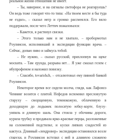
реальной жизни отношения не имеет.
– Ты, наверное, и на сигналы светофора не реагируешь?
Он ведь тоже говорит что-то типа: «На твоем месте я бы туда
не ездил», – сказал негр и громко рассмеялся. Его вяло
поддержали, после чего Леттич пожаловался:
– Кажется, я растянул связки.
– Этого только нам и не хватало, – пробормотал
Роулинсон, исполнявший в экспедиции функции врача. –
Сейчас, допью пиво и займусь тобой.
– Не нужно, – сказал русский, прихлопнув на щеке
москита. – Там ерунда, разрыва нет… Я уже смазал гелем с
ибупрофеном и наложил повязку.
– Спасибо, tovarishch, – отсалютовал ему пивной банкой
Роулинсон.
Некоторое время все сидели молча, глядя, как Лафонсо
Ченнинг возится с плитой. Нефедов вспомнил пресловутую
старуху – сморщенную, темнокожую, облаченную в
доходящую до лодыжек полосатую юбку-корте, блузу-
уипиль и длинную шаль. Она стояла у обочины дороги,
курила трубку и продавала ярко-красные перцы, разложенные
на соломенной подстилке, и куски липких сладостей из
кактуса. Длинный «лендровер» экспедиции остановился возле
старухи, и Роулинсон вступил с ней в длинную сложную