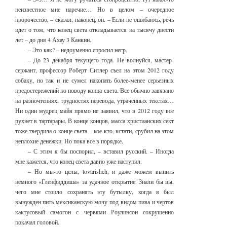
неизвестное мне наречие… Но в целом – очередное
пророчество, – сказал, наконец, он. – Если не ошибаюсь, речь
идет о том, что конец света откладывается на тысячу двести
лет – до дня 4 Ахау 3 Канкин.
– Это как? – недоуменно спросил негр.
– До 23 декабря текущего года. Не волнуйся, мастер-
сержант, профессор Роберт Ситлер съел на этом 2012 году
собаку, но так и не сумел накопать более-менее серьезных
предостережений по поводу конца света. Все обычно завязано
на разночтениях, трудностях перевода, утраченных текстах…
Ни один мудрец майя прямо не заявил, что в 2012 году все
рухнет в тартарары. В конце концов, масса христианских сект
тоже твердила о конце света – кое-кто, кстати, срубил на этом
неплохие денежки. Но пока все в порядке.
– С этим я бы поспорил, – вставил русский. – Иногда
мне кажется, что конец света давно уже наступил.
– Но мы-то целы, tovarishch, и даже можем выпить
немного «Гленфиддиша» за удачное открытие. Знали бы вы,
чего мне стоило сохранять эту бутылку, когда я был
вынужден пить мексиканскую мочу под видом пива и чертов
кактусовый самогон с червями Роулинсон сокрушенно
покачал головой.