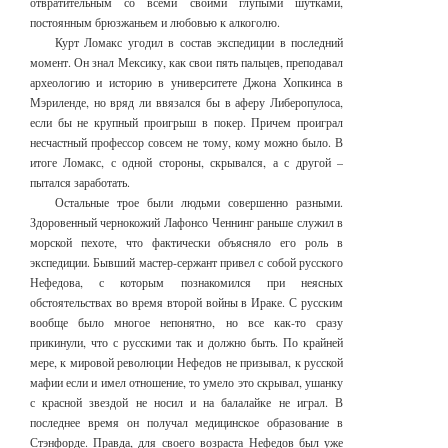
отвратительным со всеми своими глупыми шутками,
постоянным брюзжаньем и любовью к алкоголю.
Курт Ломакс угодил в состав экспедиции в последний
момент. Он знал Мексику, как свои пять пальцев, преподавал
археологию и историю в университете Джона Хопкинса в
Мэриленде, но вряд ли ввязался бы в аферу Либеропулоса,
если бы не крупный проигрыш в покер. Причем проиграл
несчастный профессор совсем не тому, кому можно было. В
итоге Ломакс, с одной стороны, скрывался, а с другой –
пытался заработать.
Остальные трое были людьми совершенно разными.
Здоровенный чернокожий Лафонсо Ченнинг раньше служил в
морской пехоте, что фактически объясняло его роль в
экспедиции. Бывший мастер-сержант привел с собой русского
Нефедова, с которым познакомился при неясных
обстоятельствах во время второй войны в Ираке. С русским
вообще было многое непонятно, но все как-то сразу
прикинули, что с русскими так и должно быть. По крайней
мере, к мировой революции Нефедов не призывал, к русской
мафии если и имел отношение, то умело это скрывал, ушанку
с красной звездой не носил и на балалайке не играл. В
последнее время он получал медицинское образование в
Стэнфорде. Правда, для своего возраста Нефедов был уже