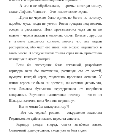
– А его и не обрабатывали, – громко сглотнув слюну,
сказал Лафонсо Ченнинг. – Это человеческие черепа.
…Идти по черепам было жутко, но бегать по потолку,
подобно мухе, люди не умели. Кости трещали под ногами,
оседая и рассыпаясь. Ноги проваливались едва ли не по
колено – черепа лежали в несколько слоев. Вместе с хрустом
в туннеле слышалось сопение, потому что все надели
респираторы, ибо черт его знает, чем можно надышаться в
таком месте. В воздухе висела тонкая серая пыль, прихотливо
пляшущая в лучах фонарей.
Если бы экспедиция была легальной, разработку
коридора вели бы постепенно, расчищая его от костей,
нумеруя каждый череп, тщательно просеивая останки. У
наших героев не было ни времени, ни желания делать это,
хотя Ломакса буквально передергивало от подобного
вандализма. Роулинсон насвистывал песенку – что-то из
Шакиры, кажется, пока Ченнинг не рявкнул:
– Вы не могли бы заткнуться, сэр?!
– Вот он, черный расизм, – сокрушенно заключил
Роулинсон, но действительно перестал свистеть.
Коридор уходил вперед, слегка загибаясь влево.
Солнечный прямоугольник входа уже не был виден.