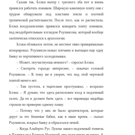
Сказав так, Блэки вытер с грязного лба пот и вновь
принялся работать ломиком. Широкую каменную плиту они с
трудом обнаружили под пластами земли и плотной
тропической растительности. После того, как ее расчистили,
Блэки воодушевленно принялся ковырять плиту ломиком,
под неодобрительным взглядом Роулинсона, который вообще
скептически относился к археологии.
Блэки обливался потом, но местное пиво принципиально
игнорировал. Роулинсон пожал плечами и вытащил еще одну
банку из портативного холодильника.
– Может, поучаствуешь немного? – спросил Блэки.
– Смотреть гораздо интереснее, – покачал головой
Роулинсон. – К тому же я уверен, что под этой чертовой
плитой ничего нет.
– Там пустота, я тщательно простукивал, – возразил
Блэки. – Я думаю, что здесь расположен вход в подземный
склеп. Да он и должен быть здесь – все пирамиды индейцы
строили по примерно одному плану.
– Потому что у них не было архитекторов, которые
дерут за это бешеные бабки, как в наше время, – сказал
Роулинсон, вскрыл банку и обрызгался пеной.
– Когда Альберто Рус Луилье нашел подземный тоннель
в Паленке под Храмом Надписей, ему тоже никто не верил. А