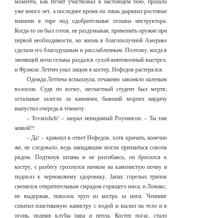
момента, как Игнат участвовал в настоящем бою, прошло
уже много лет, а последнее время он лишь дырявил ростовые
мишени в тире под одобрительные отзывы инструктора.
Когда-то он был готов, не раздумывая, применить оружие при
первой необходимости, но жизнь в благополучной Америке
сделала его благодушным и расслабленным. Поэтому, когда в
звенящей ночи сельвы раздался сухой винтовочный выстрел,
и Фрэнсис Леттич упал лицом в костер, Нефедов растерялся.
Одежда Леттича вспыхнула, отчаянно завоняло паленым
волосом. Судя по всему, несчастный студент был мертв;
остальные залегли за камнями, бывший морпех наудачу
выпустил очередь в темноту.
– Tovarishch! – заорал невидимый Роулинсон. – Ты там
живой?!
– Да! – крикнул в ответ Нефедов, хотя кричать, конечно
же, не следовало, ведь нападавшие могли притаиться совсем
рядом. Подтянув штаны и не разгибаясь, он бросился к
костру, с разбегу грохнулся ничком на каменистую почву и
подполз к чернокожему здоровяку. Запах горелых тряпок
сменился отвратительным смрадом горящего мяса, и Ломакс,
не выдержав, поволок труп из костра за ноги. Ченнинг
схватил пластиковую канистру с водой и вылил на тело и в
огонь, подняв клубы пара и пепла. Костер погас, стало