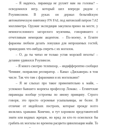
– Я надеюсь, пирамида не рухнет нам на головы? –
осведомился негр, который шел впереди рядом с
Роулинсоном. В руках он держал бельгийскую
автоматическую винтовку FN FAL под натовский патрон 7,62
миллиметра. Оружие экспедиция закупила прямо на месте, у
немногословного загорелого мужчины, говорившего с
отчетливым немецким акцентом. – По-моему, в Египте
фараоны любили делать ловушки для непрошеных гостей,
пришедших что-нибудь спереть с их могилок.
– О, да ты читал не только устав морской пехоты! –
деланно удивился Роулинсон.
– Я много смотрю телевизор, – индифферентно сообщил
Ченнинг, поправляя респиратор. – Канал «Дискавери» в том
числе. Так что там с фараонами и их могилками?
– Я не слыхал про такое применительно к майя, –
успокоил бывшего морпеха профессор Ломакс. – Египетские
пирамиды вообще устроены по иному принципу. Строго
говоря, это просто огромные усыпальницы, не более. В
отличие от индейских построек, которые прежде всего
являлись храмами. Конечно, и тут хоронили представителей
знати или видных жрецов, но вряд ли кто-то осмелился бы
грабить их могилы во времена расцвета цивилизации майя. То