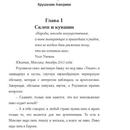
Крушение Америки
Глава 1
Склеп и кувшин
«Народы, некогда могущественные,
а ныне вымирающие и пришедшие в упадок,
пока не воздам дань уважения тому,
что вы оставили нам»
Уолт Уитмен
Юкатан, Мексика, декабрь 2012 года
Роулинсон смял жестяную банку из-под пива «Текате» и
зашвырнул в кусты, спугнув паукообразную чернорукую
обезьяну, которая с интересом наблюдала за археологами.
Заверещав, обезьяна кинулась наутек, а Роулинсон мрачно
вопросил:
– Скажите, только мне кажется, что все мексиканское
пиво отдает мочой?
– А я тебе говорил: в любой стране нужно пить и жрать
только то, что является для нее аутентичным. То есть в
Мексике надо пить текилу и мескаль, а вовсе не пиво. Пиво
надо пить в Европе.