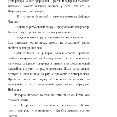
респиратора на миг прервалось – русский задержал дыхание.
Впрочем, находка вызвала восторг у всех, так что на
Нефедова никто не смотрел.
– И что это за бутылка? – гулко осведомился Лафонсо
Ченнинг.
– Какой-то ритуальный сосуд, – предположил профессор.
Голос его чуть дрожал от осознания увиденного.
Нефедов протянул руку и попытался снять жука, но тот
был приклеен чем-то вроде смолы, не утратившей своих
свойств за минувшие века.
Сомкнувшиеся на фигурке пальцы словно пронизал
слабый электрический ток. Нефедов как-то в детстве попался
на уловку старшего товарища и лизнул электроды плоской
батарейки, вынутой из радиоприемника. Язык тогда сильно
дернуло, а кислый вкус во рту не проходил с четверть часа.
Примерно такое же ощущение он испытал сегодня, но
несильный, хоть и неприятный удар только обрадовал
Нефедова.
Фигурка оказалась именно тем, что он искал. И что уже
отчаялся найти.
– Осторожно, – умоляюще воскликнул Блэки,
протягивая руки к кувшинчику. – Давайте вынесем все это
наружу!