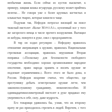
необычная жизнь. Если сейчас из кустов выскочит, к
примеру, хищная кошка ягуарунди, русскому может прийтись
нелегко… Не говоря уже о более крупных когтистых и
клыкастых тварях, которые кишели в чаще.
Подумав так, Нефедов потрогал висящий на поясе
тяжелый пистолет «Кольт М1911А1», купленный все у того
же загорелого немца в числе прочего вооружения. Вытащил
из кобуры, повертел в руке, снял с предохранителя.
В тир он ходил регулярно – Нефедову нравилось
отношение американцев к оружию, нравилась Национальная
стрелковая ассоциация, нравилась нерушимая Вторая
поправка («Поскольку для безопасности свободного
государства необходимо хорошо организованное народное
ополчение, право народа хранить и носить оружие не
подлежит ограничениям»). Всего этого не было дома, в
России. Нефедов искренне считал, что общество, где
преступнику добыть огнестрельное оружие легче, чем
законопослушному гражданину, нежизнеспособно. И
одиннадцати­милли­метровый пистолет в руке придавал ему
уверенность в себе, силу, даже мудрость.
Его товарищи удивились бы, узнав, что их второму
врачу не раз приходилось стрелять в людей. Впрочем, с того