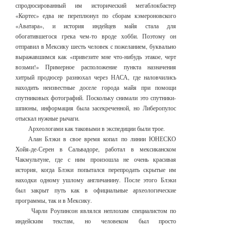
спродюсированный им исторический мегаблокбастер
«Кортес» едва не переплюнул по сборам кэмероновского
«Аватара», и история индейцев майя стала для
обогатившегося грека чем-то вроде хобби. Поэтому он
отправил в Мексику шесть человек с пожеланием, буквально
выражавшимся как «привезите мне что-нибудь этакое, черт
возьми!» Примерное расположение пункта назначения
хитрый продюсер разнюхал через НАСА, где наловчились
находить неизвестные доселе города майя при помощи
спутниковых фотографий. Поскольку снимали это спутники-
шпионы, информация была засекреченной, но Либеропулос
отыскал нужные рычаги.
Археологами как таковыми в экспедиции были трое.
Алан Блэки в свое время копал по линии ЮНЕСКО
Хойя-де-Серен в Сальвадоре, работал в мексиканском
Чакмультуне, где с ним произошла не очень красивая
история, когда Блэки попытался перепродать скрытые им
находки одному ушлому англичанину. После этого Блэки
был закрыт путь как в официальные археологические
программы, так и в Мексику.
Чарли Роулинсон являлся неплохим специалистом по
индейским текстам, но человеком был просто