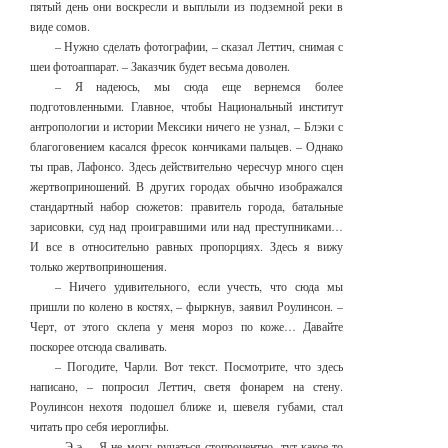
пятый день они воскресли и выплыли из подземной реки в
виде сомов.
– Нужно сделать фотографии, – сказал Леттич, снимая с
шеи фотоаппарат. – Заказчик будет весьма доволен.
– Я надеюсь, мы сюда еще вернемся более
подготовленными. Главное, чтобы Национальный институт
антропологии и истории Мексики ничего не узнал, – Блэки с
благоговением касался фресок кончиками пальцев. – Однако
ты прав, Лафонсо. Здесь действительно чересчур много сцен
жертвоприношений. В других городах обычно изображался
стандартный набор сюжетов: правитель города, батальные
зарисовки, суд над проигравшими или над преступниками…
И все в относительно равных пропорциях. Здесь я вижу
только жертвоприношения.
– Ничего удивительного, если учесть, что сюда мы
пришли по колено в костях, – фыркнув, заявил Роулинсон. –
Черт, от этого склепа у меня мороз по коже… Давайте
поскорее отсюда сваливать.
– Погодите, Чарли. Вот текст. Посмотрите, что здесь
написано, – попросил Леттич, светя фонарем на стену.
Роулинсон нехотя подошел ближе и, шевеля губами, стал
читать про себя иероглифы.
– Э-э… Я не могу ручаться стопроцентно, тут какое-то