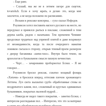
– Еще рано.
– Слушай, мы же не в летнем лагере для скаутов,
tovarishch. Если я хочу жрать, я делаю это, когда мне
захочется, а не когда положено по расписанию.
– Возьми в рюкзаке консервы, – сухо сказал Нефедов.
Роулинсон хотел поставить наглого русского на место, но
передумал и принялся рыться в поклаже, сложенной в тени
дерева каоба, рядом с палатками. Тем временем Ченнинг
продолжал трудиться над упрямой плитой и даже вскрикнул
от неожиданности, когда та после очередного нажатия
ломиком съехала в сторону, открыв темный проем размером
с дверцу багажника «шеви-тахо». Внутри было темно, на
археологов в буквальном смысле пахнуло вечностью.
– Черт… – зачарованно пробормотал Блэки. – Я же
говорил…
Роулинсон бросил рюкзак, схватил мощный фонарь
«Хитачи» и бросился вперед, оттеснив плечом хромающего
Леттича. Луч света выхватил грубо обработанные стены из
ноздреватого камня, пол, сложенный из круглых одинаковых
булыжников, покрытых пылевой пудрой…
– Никогда не видел такого покрытия, – заметил Блэки, с
интересом разглядывая пол. – Интересно, что это за материал
и зачем его обрабатывали подобным образом…