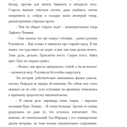
беседу, вручив для начала банкноту в пятьдесят песо.
Старуха вначале отвечала охотно, даже улыбаясь, потом
помрачнела и, собрав в складки шали нехитрый товар,
демонстративно убралась прочь.
– Чем ты обидел старую леди? – поинтересовался тогда
Лафонсо Ченнинг.
– Она сказала, что нас сожрут гоблины, – развел руками
Роулинсон. – Как только я заикнулся про старый город. Я так
понял, что туда никто не ходит, и нам там тоже делать нечего.
Злые духи, дескать. Проклятое место. Скорее всего, бабка
врет. Грех не соврать гринго.
– Может, она просто заигрывала с тобой, а ты не въехал!
– засмеялся негр. Роулинсон беззлобно выругался.
Эта история действительно напоминала фильм ужасов,
потому Нефедов не придал ей значения. Но сейчас ему стало
немного не по себе, хотя остальные по-прежнему относились
к мрачному пророчеству наплевательски.
– В самом деле, пирамида очень старая, – нарушил
молчание Курт Ломакс. – И очень большая. Эрозия ее сильно
разрушила, но даже то, что осталось, впечатляет. Это,
конечно, не гватемальский Эль-Мирадор с его семьюдесятью
двумя метрами, но тоже весьма внушительное сооружение.