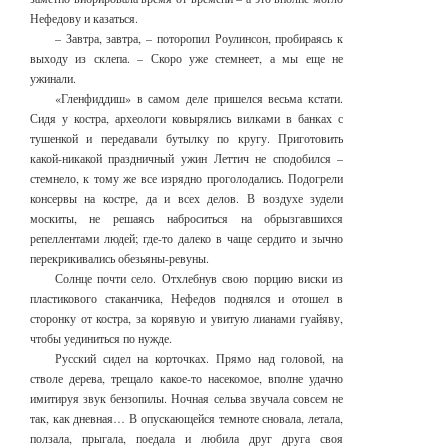
Нефедову и казаться.
– Завтра, завтра, – поторопил Роулинсон, пробираясь к
выходу из склепа. – Скоро уже стемнеет, а мы еще не
ужинали.
«Гленфиддиш» в самом деле пришелся весьма кстати.
Сидя у костра, археологи ковырялись вилками в банках с
тушенкой и передавали бутылку по кругу. Приготовить
какой-никакой праздничный ужин Леттич не сподобился –
стемнело, к тому же все изрядно проголодались. Подогрели
консервы на костре, да и всех делов. В воздухе зудели
москиты, не решаясь наброситься на обрызгавшихся
репеллентами людей; где-то далеко в чаще сердито и зычно
перекрикивались обезьяны-ревуны.
Солнце почти село. Отхлебнув свою порцию виски из
пластикового стаканчика, Нефедов поднялся и отошел в
сторонку от костра, за корявую и увитую лианами гуайяву,
чтобы уединиться по нужде.
Русский сидел на корточках. Прямо над головой, на
стволе дерева, трещало какое-то насекомое, вполне удачно
имитируя звук бензопилы. Ночная сельва звучала совсем не
так, как дневная… В опускающейся темноте сновала, летала,
ползала, прыгала, поедала и любила друг друга своя