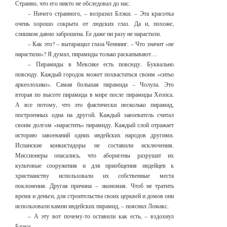
Странно, что его никто не обследовал до нас.
– Ничего странного, – возразил Блэки. – Эта красотка
очень хорошо сокрыта от людских глаз. Да и, похоже,
слишком давно заброшена. Ее даже ни разу не нарастили.
– Как это? – вытаращил глаза Ченнинг. – Что значит «не
нарастили»? Я думал, пирамиды только раскапывают…
– Пирамиды в Мексике есть повсюду. Буквально
повсюду. Каждый городок может похвастаться своим «ситьо
аркеолохико». Самая большая пирамида – Чолула. Это
вторая по высоте пирамида в мире после пирамиды Хеопса.
А все потому, что это фактически несколько пирамид,
построенных одна на другой. Каждый завоеватель считал
своим долгом «нарастить» пирамиду. Каждый слой отражает
историю завоеваний одних индейских народов другими.
Испанские конкистадоры не составили исключения.
Миссионеры опасались, что аборигены разрушат их
культовые сооружения и для приобщения индейцев к
христианству использовали их собственные места
поклонения. Другая причина – экономия. Чтоб не тратить
время и деньги, для строительства своих церквей и домов они
использовали камни индейских пирамид, – пояснил Ломакс.
– А эту вот почему-то оставили как есть, – вздохнул
Блэки.