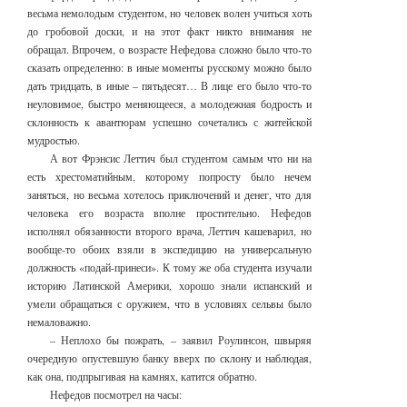
весьма немолодым студентом, но человек волен учиться хоть
до гробовой доски, и на этот факт никто внимания не
обращал. Впрочем, о возрасте Нефедова сложно было что-то
сказать определенно: в иные моменты русскому можно было
дать тридцать, в иные – пятьдесят… В лице его было что-то
неуловимое, быстро меняющееся, а молодежная бодрость и
склонность к авантюрам успешно сочетались с житейской
мудростью.
А вот Фрэнсис Леттич был студентом самым что ни на
есть хрестоматийным, которому попросту было нечем
заняться, но весьма хотелось приключений и денег, что для
человека его возраста вполне простительно. Нефедов
исполнял обязанности второго врача, Леттич кашеварил, но
вообще-то обоих взяли в экспедицию на универсальную
должность «подай-принеси». К тому же оба студента изучали
историю Латинской Америки, хорошо знали испанский и
умели обращаться с оружием, что в условиях сельвы было
немаловажно.
– Неплохо бы пожрать, – заявил Роулинсон, швыряя
очередную опустевшую банку вверх по склону и наблюдая,
как она, подпрыгивая на камнях, катится обратно.
Нефедов посмотрел на часы: