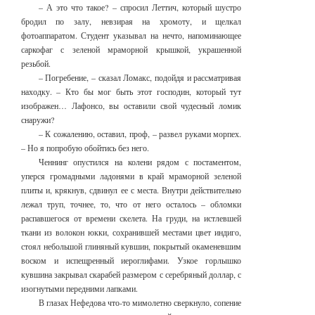
– А это что такое? – спросил Леттич, который шустро
бродил по залу, невзирая на хромоту, и щелкал
фотоаппаратом. Студент указывал на нечто, напоминающее
саркофаг с зеленой мраморной крышкой, украшенной
резьбой.
– Погребение, – сказал Ломакс, подойдя и рассматривая
находку. – Кто бы мог быть этот господин, который тут
изображен… Лафонсо, вы оставили свой чудесный ломик
снаружи?
– К сожалению, оставил, проф, – развел руками морпех.
– Но я попробую обойтись без него.
Ченнинг опустился на колени рядом с постаментом,
уперся громадными ладонями в край мраморной зеленой
плиты и, крякнув, сдвинул ее с места. Внутри действительно
лежал труп, точнее, то, что от него осталось – обломки
распавшегося от времени скелета. На груди, на истлевшей
ткани из волокон юкки, сохранившей местами цвет индиго,
стоял небольшой глиняный кувшин, покрытый окаменевшим
воском и испещренный иероглифами. Узкое горлышко
кувшина закрывал скарабей размером с серебряный доллар, с
изогнутыми передними лапками.
В глазах Нефедова что-то мимолетно сверкнуло, сопение