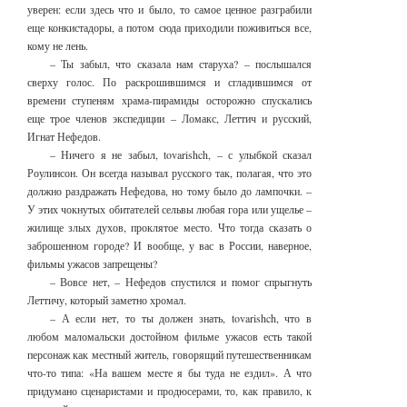
уверен: если здесь что и было, то самое ценное разграбили
еще конкистадоры, а потом сюда приходили поживиться все,
кому не лень.
– Ты забыл, что сказала нам старуха? – послышался
сверху голос. По раскрошившимся и сгладившимся от
времени ступеням храма-пирамиды осторожно спускались
еще трое членов экспедиции – Ломакс, Леттич и русский,
Игнат Нефедов.
– Ничего я не забыл, tovarishch, – с улыбкой сказал
Роулинсон. Он всегда называл русского так, полагая, что это
должно раздражать Нефедова, но тому было до лампочки. –
У этих чокнутых обитателей сельвы любая гора или ущелье –
жилище злых духов, проклятое место. Что тогда сказать о
заброшенном городе? И вообще, у вас в России, наверное,
фильмы ужасов запрещены?
– Вовсе нет, – Нефедов спустился и помог спрыгнуть
Леттичу, который заметно хромал.
– А если нет, то ты должен знать, tovarishch, что в
любом маломальски достойном фильме ужасов есть такой
персонаж как местный житель, говорящий путешественникам
что-то типа: «На вашем месте я бы туда не ездил». А что
придумано сценаристами и продюсерами, то, как правило, к