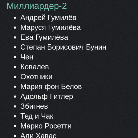
Миллиардер-2
Андрей Гумилёв
Маруся Гумилёва
Ева Гумилёва
Степан Борисович Бунин
Чен
Ковалев
Охотники
Мария фон Белов
Адольф Гитлер
Збигнев
Тед и Чак
Марио Росетти
Али Хавас