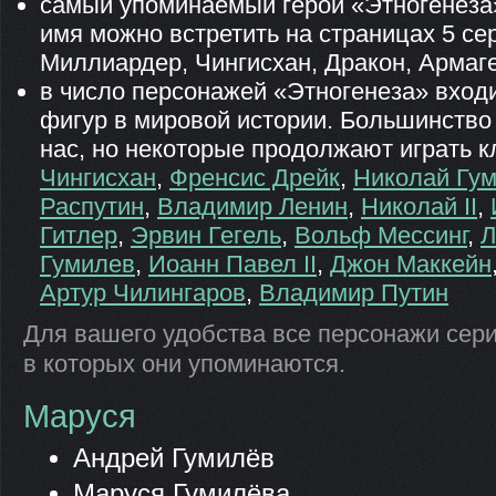
самый упоминаемый герой «Этногенеза»
имя можно встретить на страницах 5 се
Миллиардер, Чингисхан, Дракон, Армаг
в число персонажей «Этногенеза» вход
фигур в мировой истории. Большинство 
нас, но некоторые продолжают играть к
Чингисхан
,
Френсис Дрейк
,
Николай Гу
Распутин
,
Владимир Ленин
,
Николай II
,
Гитлер
,
Эрвин Гегель
,
Вольф Мессинг
,
Л
Гумилев
,
Иоанн Павел II
,
Джон Маккейн
Артур Чилингаров
,
Владимир Путин
Для вашего удобства все персонажи сери
в которых они упоминаются.
Маруся
Андрей Гумилёв
Маруся Гумилёва