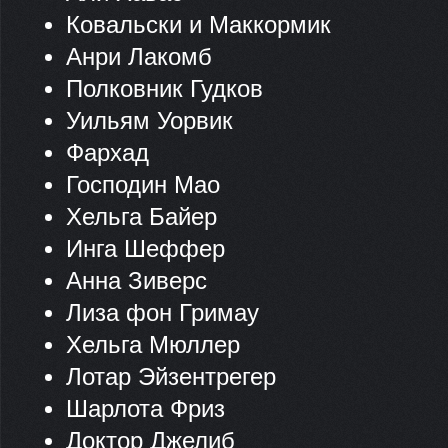
Ковальски и Маккормик
Анри Лакомб
Полковник Гудков
Уильям Уорвик
Фархад
Господин Мао
Хельга Байер
Инга Шеффер
Анна Зиверс
Лиза фон Гримау
Хельга Мюллер
Лотар Эйзентрегер
Шарлота Фриз
Доктор Джелиб