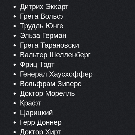
Дитрих Эккарт
Грета Вольф
Трудль Юнге
Эльза Герман
Грета Тарановски
Вальтер Шелленберг
Фриц Тодт
Генерал Хаусхоффер
Вольфрам Зиверс
Доктор Морелль
Крафт
Царицкий
Герр Доннер
Доктор Хирт