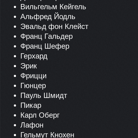
Вильгельм Кейгель
Альфред Йодль
Эвальд фон Клейст
Франц Гальдер
Франц Шефер
Герхард
Эрик
Фрицци
Гюнцер
Пауль Шмидт
Пикар
Карл Оберг
Лафон
Гельмут Кнохен