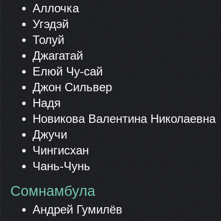
Аллочка
Угэдэй
Толуй
Джагатай
Елюй Чу-сай
Джон Сильвер
Надя
Новикова Валентина Николаевна
Джучи
Чингисхан
Чань-Чунь
Сомнамбула
Андрей Гумилёв