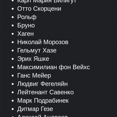
Карл Мария Вилигут
Отто Скорцени
Рольф
Бруно
Хаген
Николай Морозов
Гельмут Хазе
Эрих Яшке
Максимилиан фон Вейхс
Ганс Мейер
Людвиг Фегеляйн
Лейтенант Савенко
Марк Подрабинек
Дитмар Гезе