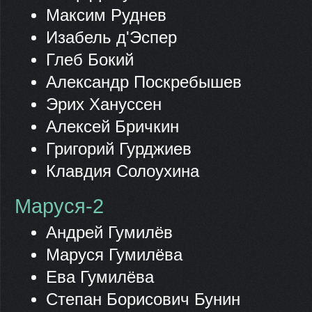
Максим Руднев
Изабель д'Эспер
Глеб Бокий
Александр Поскребышев
Эрих Хануссен
Алексей Бричкин
Григорий Гурджиев
Клавдия Солоухина
Маруся-2
Андрей Гумилёв
Маруся Гумилёва
Ева Гумилёва
Степан Борисович Бунин