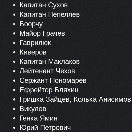
Капитан Сухов
Капитан Пепеляев
Боорчу
Майор Грачев
Гаврилюк
Киверов
Капитан Маклаков
Лейтенант Чехов
Сержант Пономарев
Ефрейтор Бляхин
Гришка Зайцев, Колька Анисимов
Викулов
Генка Ямин
Юрий Петрович