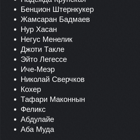
Бенцион Штернкукер
Жамсаран Бадмаев
Нур Хасан
Негус Менелик
Джоти Такле
Эйто Легессе
Иче-Меэр
Николай Сверчков
Кохер
Тафари Маконнын
Феликс
Абдулайе
Аба Муда