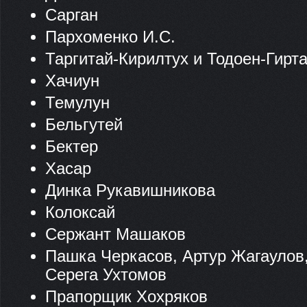
Сарган
Пархоменко И.С.
Таргитай-Кирилтух и Тодоен-Гирт
Хачиун
Темулун
Бельгутей
Бектер
Хасар
Динка Рукавишникова
Колоксай
Сержант Машаков
Пашка Черкасов, Артур Жагаулов
Серега Ухтомов
Прапорщик Хохряков