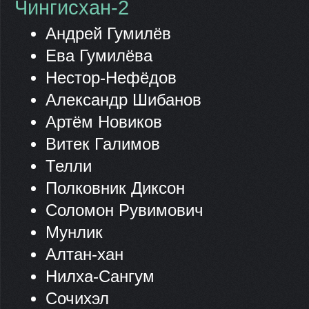
Чингисхан-2
Андрей Гумилёв
Ева Гумилёва
Нестор-Нефёдов
Александр Шибанов
Артём Новиков
Витек Галимов
Телли
Полковник Диксон
Соломон Рувимович
Мунлик
Алтан-хан
Нилха-Сангум
Сочихэл