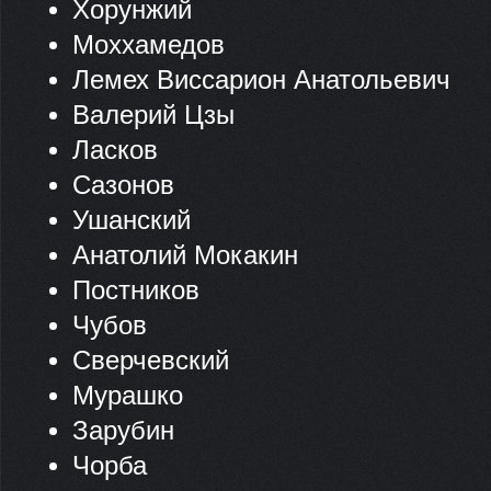
Хорунжий
Моххамедов
Лемех Виссарион Анатольевич
Валерий Цзы
Ласков
Сазонов
Ушанский
Анатолий Мокакин
Постников
Чубов
Сверчевский
Мурашко
Зарубин
Чорба