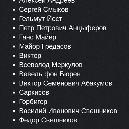
Алексей Андреев
Сергей Смыков
Гельмут Йост
Петр Петрович Анцыферов
Ганс Майер
Майор Гредасов
Виктор
Всеволод Меркулов
Вевель фон Бюрен
Виктор Семенович Абакумов
Саркисов
Горбигер
Василий Иванович Свешников
Федор Свешников