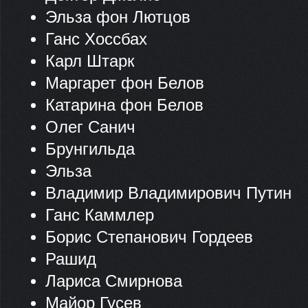
Эльза фон Лютцов
Ганс Хоссбах
Карл Штарк
Маргарет фон Белов
Катарина фон Белов
Олег Санич
Брунгильда
Эльза
Владимир Владимирович Путин
Ганс Каммлер
Борис Степанович Гордеев
Рашид
Лариса Смирнова
Майор Гусев