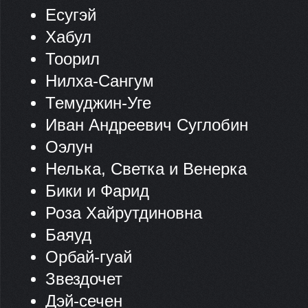
Есугэй
Хабул
Тоорил
Нилха-Сангум
Темуджин-Уге
Иван Андреевич Суглобин
Оэлун
Нелька, Светка и Венерка
Бики и Фарид
Роза Хайрутдиновна
Баяуд
Орбай-гуай
Звездочет
Дэй-сечен