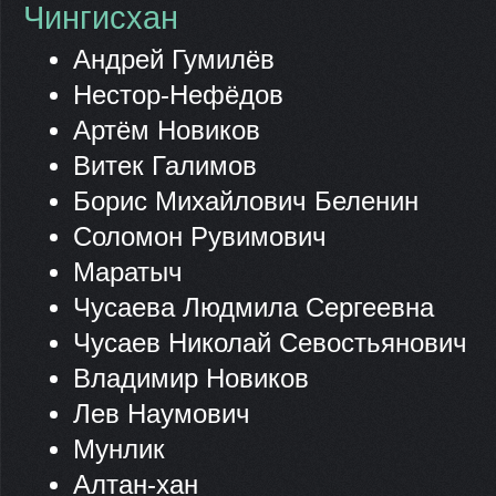
Чингисхан
Андрей Гумилёв
Нестор-Нефёдов
Артём Новиков
Витек Галимов
Борис Михайлович Беленин
Соломон Рувимович
Маратыч
Чусаева Людмила Сергеевна
Чусаев Николай Севостьянович
Владимир Новиков
Лев Наумович
Мунлик
Алтан-хан