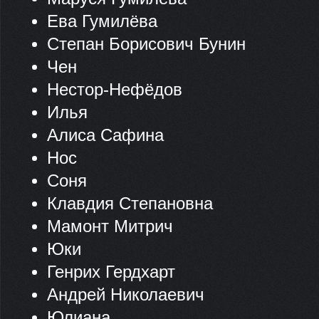
Ева Гумилёва
Степан Борисович Бунин
Чен
Нестор-Нефёдов
Илья
Алиса Сафина
Нос
Соня
Клавдия Степановна
Мамонт Митрич
Юки
Генрих Гердхарт
Андрей Николаевич
Юлиана