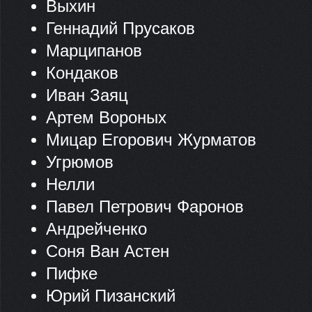
Выхин
Геннадий Прусаков
Марципанов
Кондаков
Иван Заяц
Артем Вороных
Мицар Егорович Журматов
Угрюмов
Нелли
Павел Петрович Фаронов
Андрейченко
Соня Ван Астен
Пифке
Юрий Пизанский