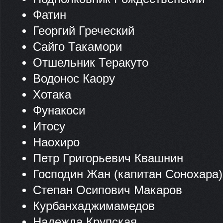
Фатин
Георгий Греческий
Сайго Такамори
Отшельник Теракуто
Водонос Каору
Хотака
Фунакоси
Итосу
Наохиро
Петр Григорьевич Квашнин
Господин Жан (капитан Сонохара)
Степан Осипович Макаров
Курбанхаджимамедов
Надежда Крупская