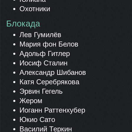
Охотники
Блокада
Лев Гумилёв
Мария фон Белов
Адольф Гитлер
Иосиф Сталин
Александр Шибанов
Катя Серебрякова
Эрвин Гегель
Жером
Иоганн Раттенхубер
Юкио Сато
Василий Теркин