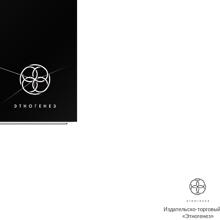
Издательско-торговы
«Этногенез»