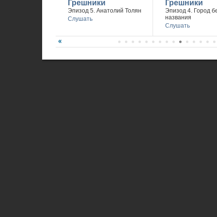
Грешники
Грешники
Эпизод 5. Анатолий Толян
Эпизод 4. Город б
названия
Слушать
Слушать