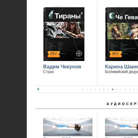
1
89
89
р
р
Вадим Чекунов
Карина Шаин
Страх
Боливийский деду
АУДИОСЕР