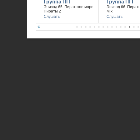
Группа ПГГ
Группа ПГГ
Эпизод 65. Пиратское море.
Эпизод 66. Пираты
Пираты 2
Mix
Слушать
Слушать