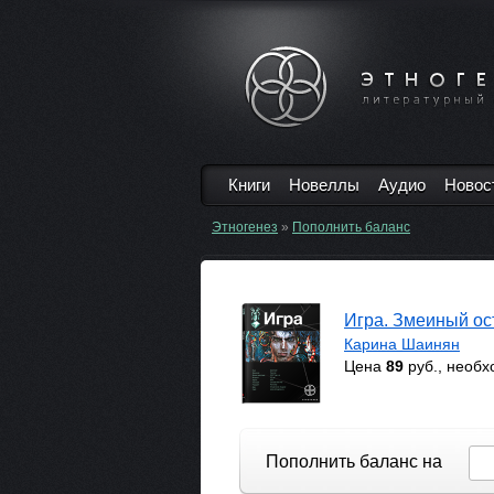
Книги
Новеллы
Аудио
Новос
Этногенез
»
Пополнить баланс
Игра. Змеиный ос
Карина Шаинян
Цена
89
руб., необ
Пополнить баланс на