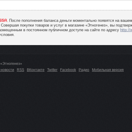
. После пополнения баланса деньги моментально появятся на вашем
 Совершая покупки товаров и услуг в магазине «Этногенез», вы подтвер
азмещенным в постоянном публичном доступе на сайте по адресу
http:/
условия.
 «Этногенез»
 новости
RSS
ВКонтакте
Twitter
Facebook
Радио
Мобильная версия