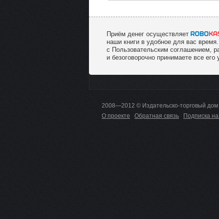
Приём денег осуществляет
наши книги в удобное для вас время.
с Пользовательским соглашением, р
и безоговорочно принимаете все его 
2008—2012 © Издательско-торговый дом
О проекте
Обратная связь
Подписка на