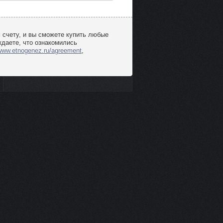
 счету, и вы сможете купить любые
ждаете, что ознакомились
/www.etnogenez.ru/agreement
,