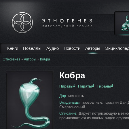
Книги
Новеллы
Аудио
Новости
Авторы
Энциклопе
Этногенез
»
Авторы
»
Кобра
Кобра
2
3
3
Пираты
Пираты
Тираны
Дар:
меткость
Владельцы:
прозрачные, Кристин Ван 
Смертоносный
Описание:
Дарует потрясающую меткос
промахиваться из любых видов оружи