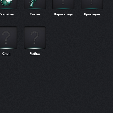
Скарабей
Сокол
Каракатица
Крокодил
Слон
Чайка