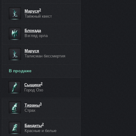
2
Маруся
Таёжный квест
Блокада
Взгляд орла
Маруся
Талисман бессмертия
В продаже
2
Сыщики
Город Озо
3
Тираны
Страх
2
Бандиты
Красные и белые