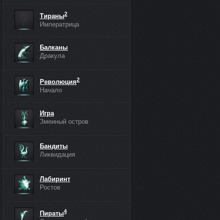
2
Тираны
Императрица
Балканы
Дракула
2
Революция
Начало
Игра
Змеиный остров
Бандиты
Ликвидация
Лабиринт
Ростов
4
Пираты