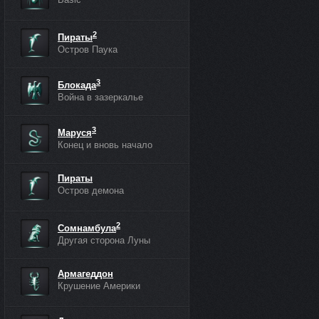
2
Пираты
Остров Паука
3
Блокада
Война в зазеркалье
3
Маруся
Конец и вновь начало
Пираты
Остров демона
2
Сомнамбула
Другая сторона Луны
Армагеддон
Крушение Америки