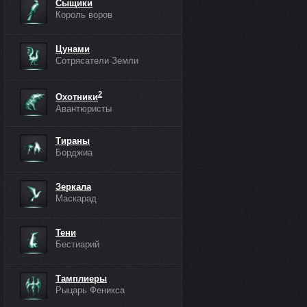
Сыщики
Король воров
Цунами
Сотрясатели Земли
2
Охотники
Авантюристы
Тираны
Борджиа
Зеркала
Маскарад
Тени
Бестиарий
Тамплиеры
Рыцарь Феникса