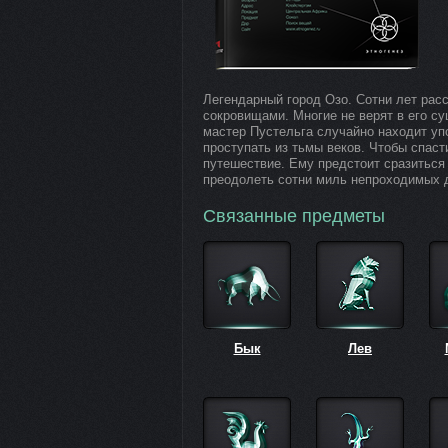
Легендарный город Озо. Сотни лет рас
сокровищами. Многие не верят в его с
мастер Пустельга случайно находит уп
проступать из тьмы веков. Чтобы спаст
путешествие. Ему предстоит сразиться
преодолеть сотни миль непроходимых дж
Связанные предметы
Бык
Лев