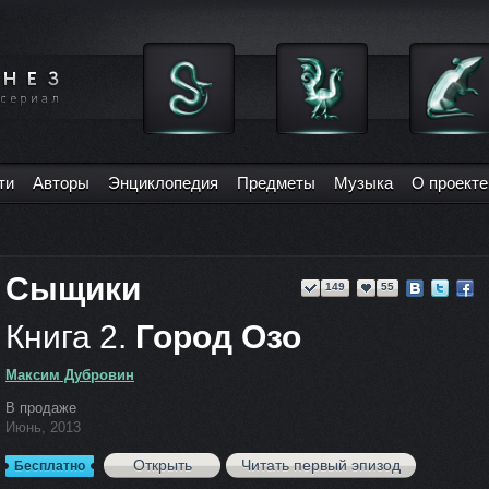
ти
Авторы
Энциклопедия
Предметы
Музыка
О проекте
Сыщики
149
55
Книга 2.
Город Озо
Максим Дубровин
В продаже
Июнь, 2013
Открыть
Читать первый эпизод
Бесплатно