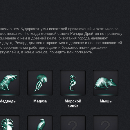
сказы о нем будоражат умы искателей приключений и охотников за
уществование. Но когда молодой сыщик Ричард Дрейтон по прозвищу
оминание о нем в древней книге, очертания города начинают
и друга, Ричард должен отправиться в далекое и полное опасностей
 с вероломными работорговцами и безжалостными дикарями,
унглей и, в конце концов, победить или погибнуть.
Медведь
Медуза
Морской
Мышь
конёк