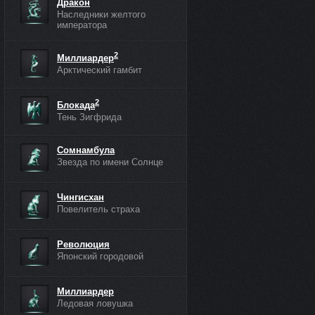
Дракон
Наследники желтого
императора
2
Миллиардер
Арктический гамбит
2
Блокада
Тень Зигфрида
Сомнамбула
Звезда по имени Солнце
Чингисхан
Повелитель страха
Революция
Японский городовой
Миллиардер
Ледовая ловушка