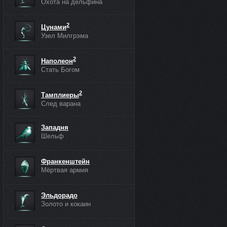
Охота на дельфина
2
Цунами
Узел Милгрэма
2
Наполеон
Стать Богом
2
Тамплиеры
След варана
Западня
Шельф
Франкенштейн
Мёртвая армия
Эльдорадо
Золото и кокаин