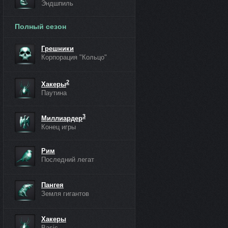
Эндшпиль
Полный сезон
Грешники
Корпорация "Кольцо"
2
Хакеры
Паутина
3
Миллиардер
Конец игры
Рим
Последний легат
Пангея
Земля гигантов
Хакеры
Basic