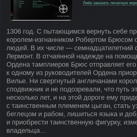
Либо заказать печатную вер
1306 год. С пытающимся вернуть себе п
королем-изгнанником Робертом Брюсом о
людей. В их числе — семнадцатилетний 
Лермонт. В отчаянной надежде на помощ
Ордена тамплиеров Брюс отправляет его
к одному из руководителей Ордена прио
Вилье. Ни свергнутый англичанами корол
сподвижник и не подозревали, что путь э
несколько лет, и на этой дороге ему прид
с таинственным племенем цыган, стать у
беглецом и рабом, лишиться языка и доб
и приобрести таинственную фигурку, из
владельца…