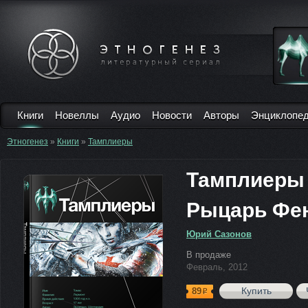
Книги
Новеллы
Аудио
Новости
Авторы
Энциклопе
Этногенез
»
Книги
»
Тамплиеры
Тамплиеры
Рыцарь Фе
Юрий Сазонов
В продаже
Февраль, 2012
Купить
89
р