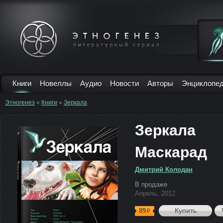
Книги
Новеллы
Аудио
Новости
Авторы
Энциклопе
Этногенез
»
Книги
»
Зеркала
Зеркала
Маскарад
Дмитрий Колодан
В продаже
Апрель, 2012
Купить
89
р