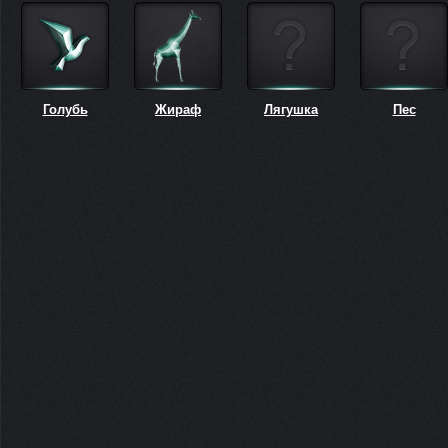
Голубь
Жираф
Лягушка
Пес