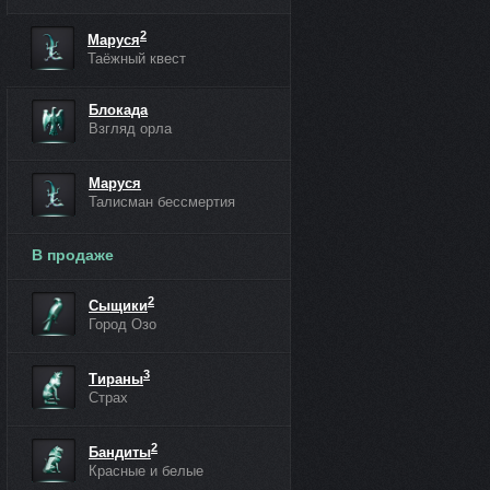
2
Маруся
Таёжный квест
Блокада
Взгляд орла
Маруся
Талисман бессмертия
В продаже
2
Сыщики
Город Озо
3
Тираны
Страх
2
Бандиты
Красные и белые