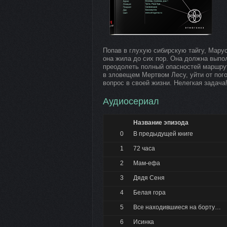
Попав в глухую сибирскую тайгу, Марус
она жила до сих пор. Она должна выпо
преодолеть полный опасностей маршру
в зловещем Мертвом Лесу, уйти от пого
вопрос в своей жизни. Нелегкая задача
Аудиосериал
Название эпизода
0
В предыдущей книге
1
72 часа
2
Мам-ефа
3
Дядя Сеня
4
Белая гора
5
Все находившиеся на борту…
6
Исинка