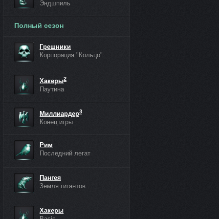
Эндшпиль
Полный сезон
Грешники
Корпорация "Кольцо"
2
Хакеры
Паутина
3
Миллиардер
Конец игры
Рим
Последний легат
Пангея
Земля гигантов
Хакеры
Basic