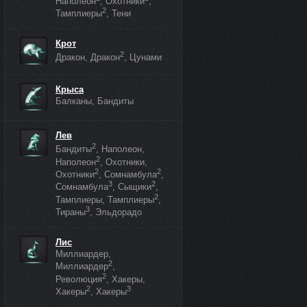
Наполеон
, Охотники
,
2
Тамплиеры
, Тени
Крот
2
Дракон, Дракон
, Цунами
Крыса
Балканы, Бандиты
Лев
2
Бандиты
, Наполеон,
2
Наполеон
, Охотники,
2
2
Охотники
, Сомнамбула
,
3
2
Сомнамбула
, Сыщики
,
2
Тамплиеры, Тамплиеры
,
3
Тираны
, Эльдорадо
Лис
Миллиардер,
2
Миллиардер
,
2
Революция
, Хакеры,
2
3
Хакеры
, Хакеры