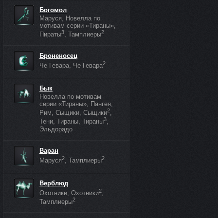
Богомол
Маруся, Новелла по
мотивам серии «Тираны»,
3
2
Пираты
, Тамплиеры
Броненосец
2
Че Гевара, Че Гевара
Бык
Новелла по мотивам
серии «Тираны», Пангея,
2
Рим, Сыщики, Сыщики
,
3
Тени, Тираны, Тираны
,
Эльдорадо
Варан
2
2
Маруся
, Тамплиеры
Верблюд
2
Охотники, Охотники
,
2
Тамплиеры