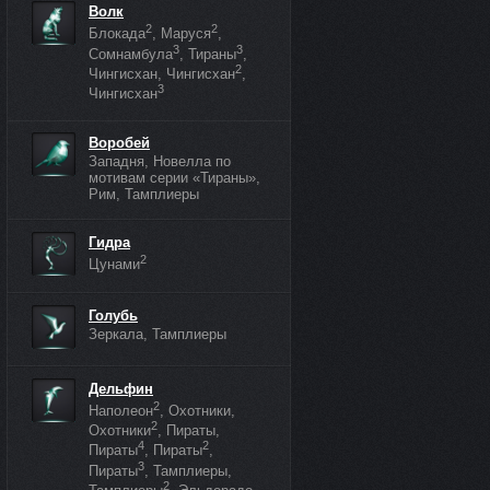
Волк
2
2
Блокада
, Маруся
,
3
3
Сомнамбула
, Тираны
,
2
Чингисхан, Чингисхан
,
3
Чингисхан
Воробей
Западня, Новелла по
мотивам серии «Тираны»,
Рим, Тамплиеры
Гидра
2
Цунами
Голубь
Зеркала, Тамплиеры
Дельфин
2
Наполеон
, Охотники,
2
Охотники
, Пираты,
4
2
Пираты
, Пираты
,
3
Пираты
, Тамплиеры,
2