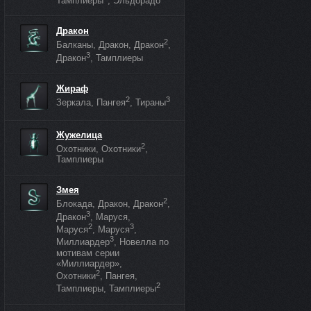
Тамплиеры
, Эльдорадо
Дракон
2
Балканы, Дракон, Дракон
,
3
Дракон
, Тамплиеры
Жираф
2
3
Зеркала, Пангея
, Тираны
Жужелица
2
Охотники, Охотники
,
Тамплиеры
Змея
2
Блокада, Дракон, Дракон
,
3
Дракон
, Маруся,
2
3
Маруся
, Маруся
,
3
Миллиардер
, Новелла по
мотивам серии
«Миллиардер»,
2
Охотники
, Пангея,
2
Тамплиеры, Тамплиеры