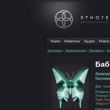
Книги
Новеллы
Аудио
Новос
Этногенез
»
Энциклопедия
»
Предметы
»
Б
Баб
Армагед
Охотник
Дар:
тран
Владельц
Лебридж 
Хари, Кат
Маруся Гу
Описание