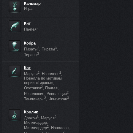
Кальмар
Игра
Кит
2
Пангея
Кобра
2
3
Пираты
, Пираты
,
3
Тираны
Кот
2
2
Маруся
, Наполеон
,
Новелла по мотивам
серии «Тираны»,
2
Охотники
, Пангея,
2
Революция, Революция
,
2
3
Тамплиеры
, Чингисхан
Кролик
3
2
Дракон
, Маруся
,
Миллиардер,
2
Миллиардер
, Наполеон,
2
2