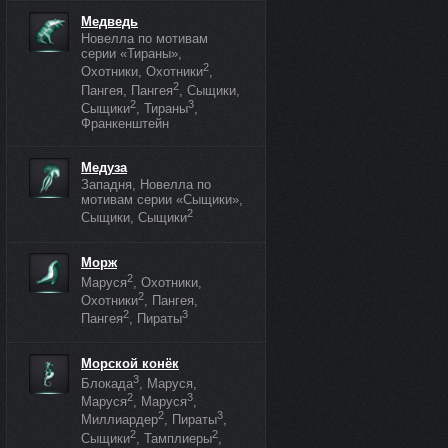
Медведь
Новелла по мотивам
серии «Тираны»,
2
Охотники, Охотники
,
2
Пангея, Пангея
, Сыщики,
2
3
Сыщики
, Тираны
,
Франкенштейн
Медуза
Западня, Новелла по
мотивам серии «Сыщики»,
2
Сыщики, Сыщики
Морж
2
Маруся
, Охотники,
2
Охотники
, Пангея,
2
3
Пангея
, Пираты
Морской конёк
3
Блокада
, Маруся,
2
3
Маруся
, Маруся
,
2
3
Миллиардер
, Пираты
,
2
2
Сыщики
, Тамплиеры
,