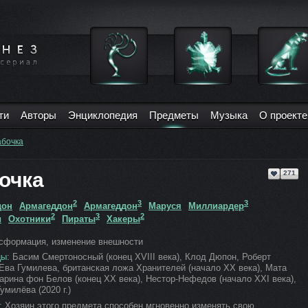
ти
Авторы
Энциклопедия
Предметы
Музыка
О проекте
абочка
очка
271
2
3
3
дон
Армагеддон
Армагеддон
Маруся
Миллиардер
2
3
2
и
Охотники
Пираты
Хакеры
сформация, изменение внешности
ы:
Басим Смертоносный (конец XVIII века), Клод Дюпон, Роберт
Ева Гумилева, британская ложа Хранителей (начало XX века), Мата
арина фон Белов (конец XX века), Нестор-Нефедов (начало XXI века),
милёва (2020 г.)
:
Хозяин этого предмета способен мгновенно изменять свою