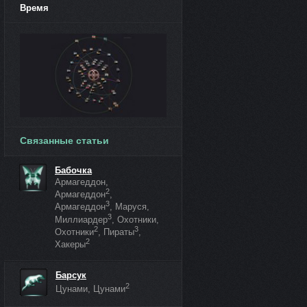
Время
Связанные статьи
Бабочка
Армагеддон,
2
Армагеддон
,
3
Армагеддон
, Маруся,
3
Миллиардер
, Охотники,
2
3
Охотники
, Пираты
,
2
Хакеры
Барсук
2
Цунами, Цунами