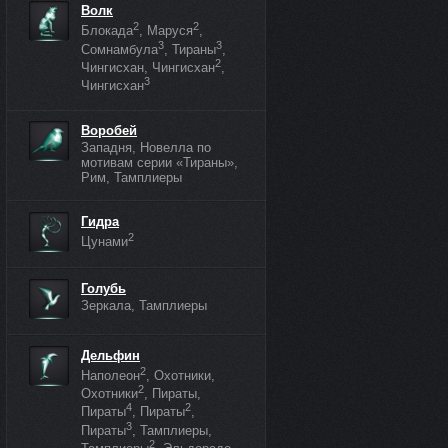
Волк
2
2
Блокада
, Маруся
,
3
3
Сомнамбула
, Тираны
,
2
Чингисхан, Чингисхан
,
3
Чингисхан
Воробей
Западня, Новелла по
мотивам серии «Тираны»,
Рим, Тамплиеры
Гидра
2
Цунами
Голубь
Зеркала, Тамплиеры
Дельфин
2
Наполеон
, Охотники,
2
Охотники
, Пираты,
4
2
Пираты
, Пираты
,
3
Пираты
, Тамплиеры,
2