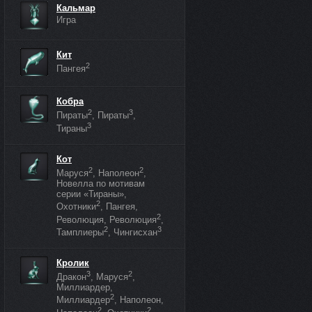
Кальмар
Игра
Кит
2
Пангея
Кобра
2
3
Пираты
, Пираты
,
3
Тираны
Кот
2
2
Маруся
, Наполеон
,
Новелла по мотивам
серии «Тираны»,
2
Охотники
, Пангея,
2
Революция, Революция
,
2
3
Тамплиеры
, Чингисхан
Кролик
3
2
Дракон
, Маруся
,
Миллиардер,
2
Миллиардер
, Наполеон,
2
2