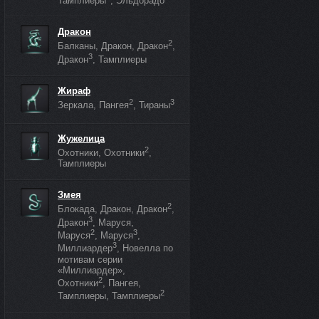
Тамплиеры
, Эльдорадо
Дракон
2
Балканы, Дракон, Дракон
,
3
Дракон
, Тамплиеры
Жираф
2
3
Зеркала, Пангея
, Тираны
Жужелица
2
Охотники, Охотники
,
Тамплиеры
Змея
2
Блокада, Дракон, Дракон
,
3
Дракон
, Маруся,
2
3
Маруся
, Маруся
,
3
Миллиардер
, Новелла по
мотивам серии
«Миллиардер»,
2
Охотники
, Пангея,
2
Тамплиеры, Тамплиеры