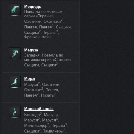
Медведь
Новелла по мотивам
серии «Тираны»,
2
Охотники, Охотники
,
2
Пангея, Пангея
, Сыщики,
2
3
Сыщики
, Тираны
,
Франкенштейн
Медуза
Западня, Новелла по
мотивам серии «Сыщики»,
2
Сыщики, Сыщики
Морж
2
Маруся
, Охотники,
2
Охотники
, Пангея,
2
3
Пангея
, Пираты
Морской конёк
3
Блокада
, Маруся,
2
3
Маруся
, Маруся
,
2
3
Миллиардер
, Пираты
,
2
2
Сыщики
, Тамплиеры
,