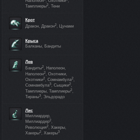
Наполеон
, Охотники
,
2
Тамплиеры
, Тени
Крот
2
Дракон, Дракон
, Цунами
Крыса
Балканы, Бандиты
Лев
2
Бандиты
, Наполеон,
2
Наполеон
, Охотники,
2
2
Охотники
, Сомнамбула
,
3
2
Сомнамбула
, Сыщики
,
2
Тамплиеры, Тамплиеры
,
3
Тираны
, Эльдорадо
Лис
Миллиардер,
2
Миллиардер
,
2
Революция
, Хакеры,
2
3
Хакеры
, Хакеры