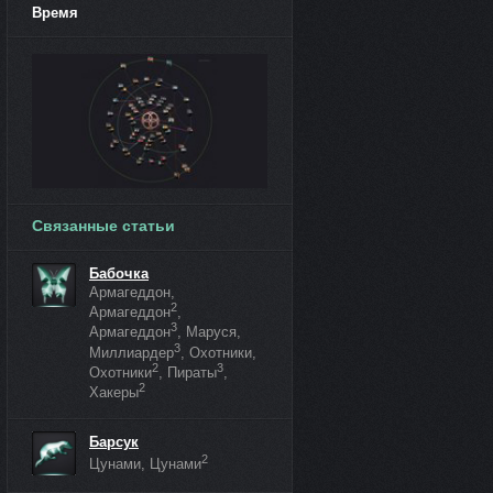
Время
Связанные статьи
Бабочка
Армагеддон,
2
Армагеддон
,
3
Армагеддон
, Маруся,
3
Миллиардер
, Охотники,
2
3
Охотники
, Пираты
,
2
Хакеры
Барсук
2
Цунами, Цунами