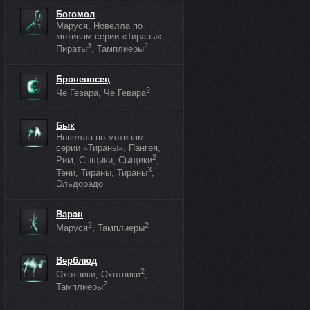
Богомол
Маруся, Новелла по
мотивам серии «Тираны»,
3
2
Пираты
, Тамплиеры
Броненосец
2
Че Гевара, Че Гевара
Бык
Новелла по мотивам
серии «Тираны», Пангея,
2
Рим, Сыщики, Сыщики
,
3
Тени, Тираны, Тираны
,
Эльдорадо
Варан
2
2
Маруся
, Тамплиеры
Верблюд
2
Охотники, Охотники
,
2
Тамплиеры