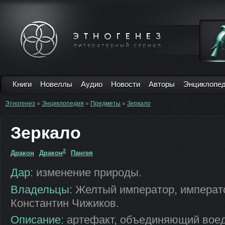
Книги
Новеллы
Аудио
Новости
Авторы
Энциклопе
Этногенез
»
Энциклопедия
»
Предметы
»
Зеркало
Зеркало
2
Дракон
Дракон
Пангея
Дар:
изменение природы.
Владельцы:
Желтый император, императо
Константин Чижиков.
Описание:
артефакт, объединяющий воед