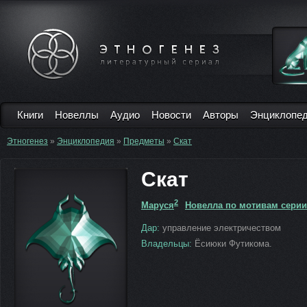
Книги
Новеллы
Аудио
Новости
Авторы
Энциклопе
Этногенез
»
Энциклопедия
»
Предметы
»
Скат
Скат
2
Маруся
Новелла по мотивам серии
Дар:
управление электричеством
Владельцы:
Ёсиюки Футикома.