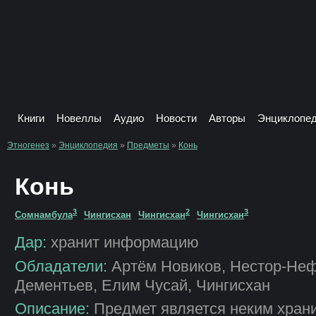
Книги
Новеллы
Аудио
Новости
Авторы
Энциклопе
Этногенез
»
Энциклопедия
»
Предметы
»
Конь
Конь
3
2
3
Сомнамбула
Чингисхан
Чингисхан
Чингисхан
Дар:
хранит информацию
Обладатели:
Артём Новиков, Нестор-Неф
Дементьев, Елим Чусай, Чингисхан
Описание:
Предмет является неким хра