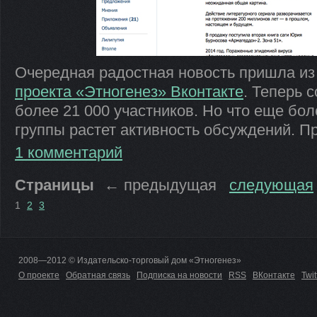
Очередная радостная новость пришла из
проекта
«
Этногенез
»
Вконтакте
. Теперь 
более 21
000 участников. Но
что еще бол
группы растет активность обсуждений. П
1 комментарий
Страницы
←
предыдущая
следующая
1
2
3
2008—2012 © Издательско-торговый дом «Этногенез»
О проекте
Обратная связь
Подписка на новости
RSS
ВКонтакте
Twit