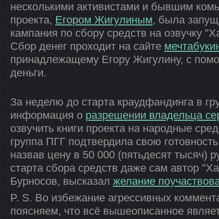
несколькими активистами и бывшим ком
проекта,
Егором Жигулиным
, была запу
кампания по сбору средств на озвучку "Х
Сбор денег проходит на сайте
мечтабуки
принадлежащему Егору Жигулину, с пом
деньги.
За неделю до старта краудфандинга в г
информация о
разрешении владельца сер
озвучить книги проекта на народные сред
группа ПГГ подтвердила свою готовность 
назвав цену в 50 000 (пятьдесят тысяч) р
старта сбора средств даже сам автор "Х
Бурносов, высказал
желание поучаствова
P. S. Во избежание агрессивных коммента
поясняем, что всё вышеописанное являе